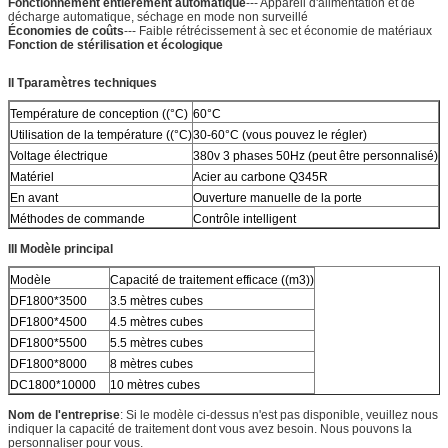
Fonctionnement entièrement automatique
--- Appareil d'alimentation et de
décharge automatique, séchage en mode non surveillé
Économies de coûts
--- Faible rétrécissement à sec et économie de matériaux
Fonction de stérilisation et écologique
II T
paramètres techniques
Température de conception ((°C)
60°C
Utilisation de la température ((°C)
30-60°C (vous pouvez le régler)
Voltage électrique
380v 3 phases 50Hz (peut être personnalisé)
Matériel
Acier au carbone Q345R
En avant
Ouverture manuelle de la porte
Méthodes de commande
Contrôle intelligent
III Modèle principal
Modèle
Capacité de traitement efficace ((m3))
DF1800*3500
3.5 mètres cubes
DF1800*4500
4.5 mètres cubes
DF1800*5500
5.5 mètres cubes
DF1800*8000
8 mètres cubes
DC1800*10000
10 mètres cubes
Nom de l'entreprise
: Si le modèle ci-dessus n'est pas disponible, veuillez nous
indiquer la capacité de traitement dont vous avez besoin. Nous pouvons la
personnaliser pour vous.