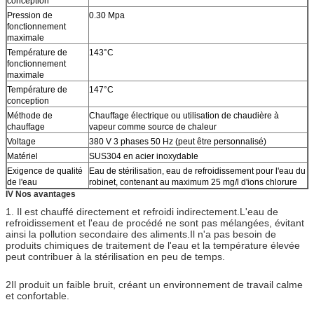
conception
Pression de
0.30 Mpa
fonctionnement
maximale
Température de
143°C
fonctionnement
maximale
Température de
147°C
conception
Méthode de
Chauffage électrique ou utilisation de chaudière à
chauffage
vapeur comme source de chaleur
Voltage
380 V 3 phases 50 Hz (peut être personnalisé)
Matériel
SUS304 en acier inoxydable
Exigence de qualité
Eau de stérilisation, eau de refroidissement pour l'eau du
de l'eau
robinet, contenant au maximum 25 mg/l d'ions chlorure
IV Nos avantages
1. Il est chauffé directement et refroidi indirectement.L'eau de
refroidissement et l'eau de procédé ne sont pas mélangées, évitant
ainsi la pollution secondaire des aliments.Il n'a pas besoin de
produits chimiques de traitement de l'eau et la température élevée
peut contribuer à la stérilisation en peu de temps.
2Il produit un faible bruit, créant un environnement de travail calme
et confortable.