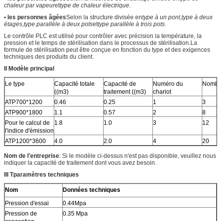
chaleur par vapeur
et
type de chaleur électrique
.
• les personnes âgées
Selon la structure divisée en
type à un pont
,
type à deux
étages
,
type parallèle à deux pots
et
type parallèle à trois pots
.
Le contrôle PLC est utilisé pour contrôler avec précision la température, la
pression et le temps de stérilisation dans le processus de stérilisation.La
formule de stérilisation peut être conçue en fonction du type et des exigences
techniques des produits du client.
II Modèle principal
Le type
Capacité totale
Capacité de
Numéro du
Nombre
((m3)
traitement ((m3)
chariot
ATP700*1200
0.46
0.25
1
3
ATP900*1800
1.1
0.57
2
8
Pour le calcul de
1.8
1.0
3
12
l'indice d'émission
ATP1200*3600
4.0
2.0
4
20
Nom de l'entreprise
: Si le modèle ci-dessus n'est pas disponible, veuillez nous
indiquer la capacité de traitement dont vous avez besoin.
III T
paramètres techniques
Nom
Données techniques
Pression d'essai
0.44Mpa
Pression de
0.35 Mpa