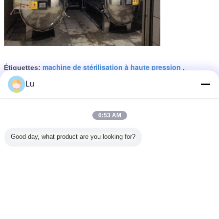
machine de stérilisation à haute pression
Étiquettes:
,
équipement de stérilisation alimentaire
,
Lu
Autoclave autoclave stérilisateur
6:53 AM
Stérilisateur alimentaire à haute
Good day, what product are you looking for?
température machine autoclave
transformation des aliments 3
phase 50 Hz
Continuer
Machine de stérilisation des aliments
Plus