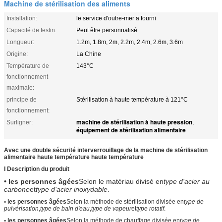
Machine de stérilisation des aliments
Installation:
le service d'outre-mer a fourni
Capacité de festin:
Peut être personnalisé
Longueur:
1.2m, 1.8m, 2m, 2.2m, 2.4m, 2.6m, 3.6m
Origine:
La Chine
Température de
143°C
fonctionnement
maximale:
principe de
Stérilisation à haute température à 121°C
fonctionnement:
machine de stérilisation à haute pression
Surligner:
,
équipement de stérilisation alimentaire
Avec une double sécurité interverrouillage de la machine de stérilisation
alimentaire haute température haute température
I Description du produit
• les personnes âgées
Selon le matériau divisé en
type d'acier au
carbone
et
type d'acier inoxydable
.
• les personnes âgées
Selon la méthode de stérilisation divisée en
type de
pulvérisation
,
type de bain d'eau
,
type de vapeur
et
type rotatif
.
• les personnes âgées
Selon la méthode de chauffage divisée en
type de