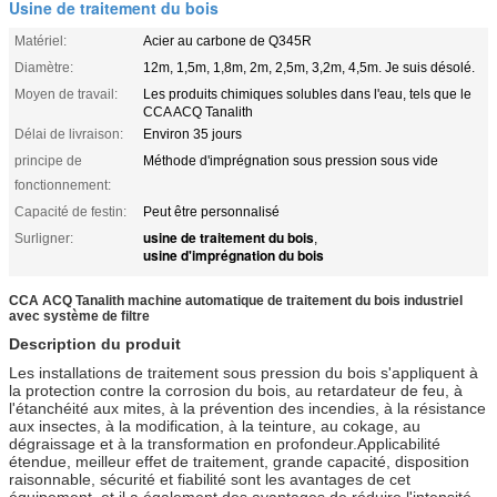
Usine de traitement du bois
Matériel:
Acier au carbone de Q345R
Diamètre:
12m, 1,5m, 1,8m, 2m, 2,5m, 3,2m, 4,5m. Je suis désolé.
Moyen de travail:
Les produits chimiques solubles dans l'eau, tels que le
CCA ACQ Tanalith
Délai de livraison:
Environ 35 jours
principe de
Méthode d'imprégnation sous pression sous vide
fonctionnement:
Capacité de festin:
Peut être personnalisé
usine de traitement du bois
Surligner:
,
usine d'imprégnation du bois
CCA ACQ Tanalith machine automatique de traitement du bois industriel
avec système de filtre
Description du produit
Les installations de traitement sous pression du bois s'appliquent à
la protection contre la corrosion du bois, au retardateur de feu, à
l'étanchéité aux mites, à la prévention des incendies, à la résistance
aux insectes, à la modification, à la teinture, au cokage, au
dégraissage et à la transformation en profondeur.Applicabilité
étendue, meilleur effet de traitement, grande capacité, disposition
raisonnable, sécurité et fiabilité sont les avantages de cet
équipement. et il a également des avantages de réduire l'intensité