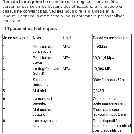
Nom de l'entreprise
:Le diamètre et la longueur peuvent être
personnalisés selon les besoins des utilisateurs. Si le modèle ci-
dessus ne convient pas, veuillez nous dire le diamètre et la
longueur dont vous avez besoin. Nous pouvons le personnaliser
pour vous.
III T
paramètres techniques
Je ne veux pas.
Nom
Unité
Données techniques
1
Pression de
MPa
1.58Mpa
conception
2
Pression de
MPA
10,0-1,4 Mpa
travail
3
Le degré de vide
MPa
- 0,098 MPa
(relatif)
4
Source de
380v 3 phases 50hz
puissance
5
Matériel
Q345R
6
La porte est
Comment ouvrir la
ouverte.
porte manuellement
7
Méthode de
D'une épaisseur
couture
n'excédant pas 1 mm
8
Les moyens de
Deux dispositifs de
sécurité
sécurité pour la porte et
trois dispositifs de