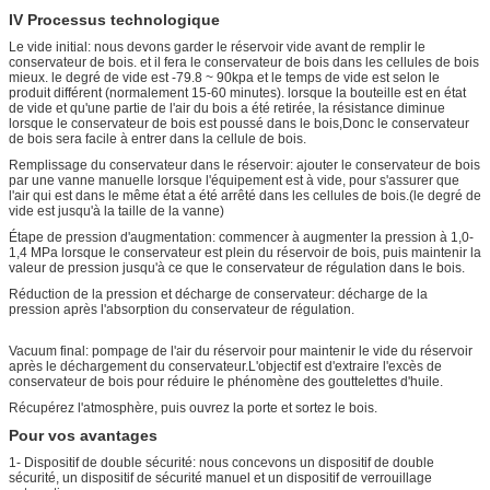
sécurité pour la
IV Processus technologique
bouteille
9
Mode d'alarme
Alarme lumineuse
Le vide initial: nous devons garder le réservoir vide avant de remplir le
conservateur de bois. et il fera le conservateur de bois dans les cellules de bois
automatique,
mieux. le degré de vide est -79.8 ~ 90kpa et le temps de vide est selon le
surpression et fin de
produit différent (normalement 15-60 minutes). lorsque la bouteille est en état
travail
de vide et qu'une partie de l'air du bois a été retirée, la résistance diminue
lorsque le conservateur de bois est poussé dans le bois,Donc le conservateur
de bois sera facile à entrer dans la cellule de bois.
Remplissage du conservateur dans le réservoir: ajouter le conservateur de bois
par une vanne manuelle lorsque l'équipement est à vide, pour s'assurer que
l'air qui est dans le même état a été arrêté dans les cellules de bois.(le degré de
vide est jusqu'à la taille de la vanne)
Étape de pression d'augmentation: commencer à augmenter la pression à 1,0-
1,4 MPa lorsque le conservateur est plein du réservoir de bois, puis maintenir la
valeur de pression jusqu'à ce que le conservateur de régulation dans le bois.
Réduction de la pression et décharge de conservateur: décharge de la
pression après l'absorption du conservateur de régulation.
Vacuum final: pompage de l'air du réservoir pour maintenir le vide du réservoir
après le déchargement du conservateur.L'objectif est d'extraire l'excès de
conservateur de bois pour réduire le phénomène des gouttelettes d'huile.
Récupérez l'atmosphère, puis ouvrez la porte et sortez le bois.
Pour vos avantages
1- Dispositif de double sécurité: nous concevons un dispositif de double
sécurité, un dispositif de sécurité manuel et un dispositif de verrouillage