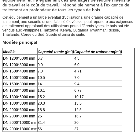
du travail et le coût de travail.Il répond pleinement à l'exigence de
traitement en profondeur de tous les types de bois.
Cet équipement a un large éventail d'utilisations, une grande capacité de
traitement, une sécurité et une fiabilité élevées et peut répondre aux exigences
de traitement approfondi des utilisateurs pour différents types de bois.ont été
vendus aux Philippines, Tanzanie, Kenya, Ouganda, Myanmar, Russie,
Thaïlande, Corée du Sud, Suède et ainsi de suite.
Modèle principal
Modèle
Capacité totale ((m3)
Capacité de traitement
(m3)
DN 1200*6000 mm
6.7
4.5
DN 1200*8000 mm
9.0
6.0
DN 1500*4000 mm
7.0
4.71
DN 1500*6000 mm
10.5
7.0
DN 1500*8000 mm
14
9.4
DN 1800*4000 mm
10.1
6.78
DN 1800*6000 mm
15.2
10.17
DN 1800*8000 mm
20.3
13.5
DN 2000*6000 mm
18.8
12.5
DN 2000*8000 mm
25
16.7
DN 2000*10000 mm
31.4
20
DN 2000*18000 mm
56
37