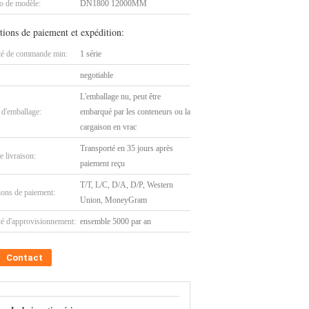
 de modèle:
DN1800 12000MM
tions de paiement et expédition:
té de commande min:
1 série
negotiable
L'emballage nu, peut être
 d'emballage:
embarqué par les conteneurs ou la
cargaison en vrac
Transporté en 35 jours après
e livraison:
paiement reçu
T/T, L/C, D/A, D/P, Western
ions de paiement:
Union, MoneyGram
té d'approvisionnement:
ensemble 5000 par an
Contact