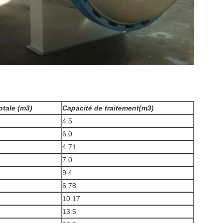
otale (m3)
Capacité de traitement
(m3)
4.5
6.0
4.71
7.0
9.4
6.78
10.17
13.5