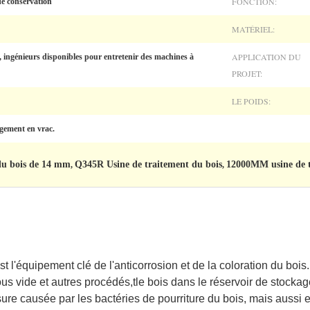
FONCTION:
de conservation
MATÉRIEL:
APPLICATION DU
, ingénieurs disponibles pour entretenir des machines à
PROJET:
LE POIDS:
rgement en vrac.
du bois de 14 mm
Q345R Usine de traitement du bois
12000MM usine de t
,
,
st l'équipement clé de l'anticorrosion et de la coloration du bois.
ous vide et autres procédés,
t
le bois dans le réservoir de stock
sure causée par les bactéries de pourriture du bois, mais aussi