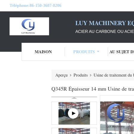
Téléphone:
86-150-3607-8206
LUY MACHINERY EQ
ACIER AU CARBONE OU ACI
MAISON
PRODUITS
AU SUJET 
Aperçu
Produits
Usine de traitement du 
Q345R Épaisseur 14 mm Usine de tr