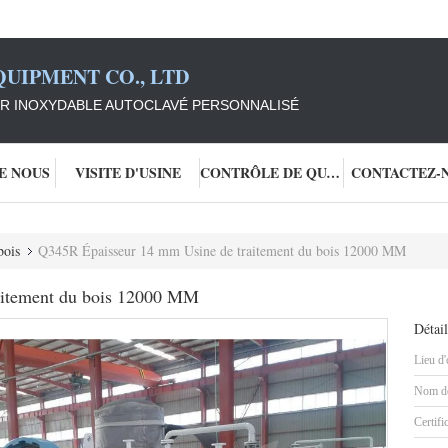
UIPMENT CO., LTD
ER INOXYDABLE AUTOCLAVÉ PERSONNALISÉ
DE NOUS
VISITE D'USINE
CONTRÔLE DE QUALITÉ
CONTACTEZ-
bois
Q345R Épaisseur 14 mm Usine de traitement du bois 12000 MM
aitement du bois 12000 MM
Détail
Lieu d'
Nom de
Certifi