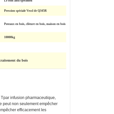
Le bois anti-spécimen
Pression spéciale Vessl de Q345R
Poteaux en bois, clôture en bois, maison en bois
10000kg
raitement du bois
T
par infusion pharmaceutique,
age peut non seulement empêcher
 empêcher efficacement les