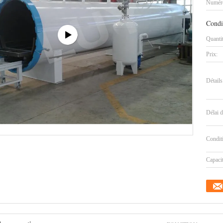
Numéro
Condi
Quanti
Prix:
Détails
Délai d
Condit
Capaci