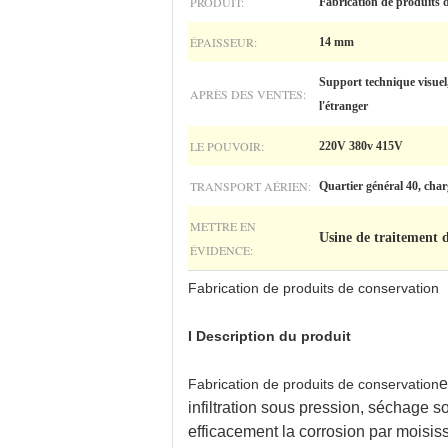
PRODUIT:
Fabrication de produits 
ÉPAISSEUR:
14 mm
Support technique visuel
APRÈS DES VENTES:
l'étranger
LE POUVOIR:
220V 380v 415V
TRANSPORT AÉRIEN:
Quartier général 40, cha
METTRE EN
Usine de traitement 
ÉVIDENCE:
Fabrication de produits de conservation
I Description du produit
e
Fabrication de produits de conservation
infiltration sous pression, séchage s
efficacement la corrosion par moisis