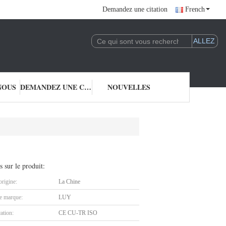
Demandez une citation
French
NOUS
DEMANDEZ UNE CITATION
NOUVELLES
s sur le produit:
origine:
La Chine
 marque:
LUY
cation:
CE CU-TR ISO