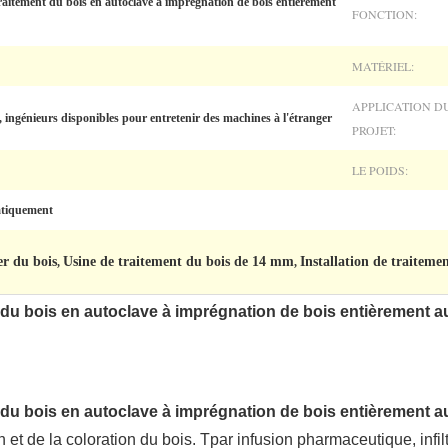
traitement du bois en autoclave à imprégnation de bois entièrement
FONCTION:
MATÉRIEL:
APPLICATION D
 ingénieurs disponibles pour entretenir des machines à l'étranger
PROJET:
LE POIDS:
atiquement
r du bois
Usine de traitement du bois de 14 mm
Installation de traiteme
,
,
nt du bois en autoclave à imprégnation de bois entièrement 
nt du bois en autoclave à imprégnation de bois entièrement 
n et de la coloration du bois.
T
par infusion pharmaceutique, infi