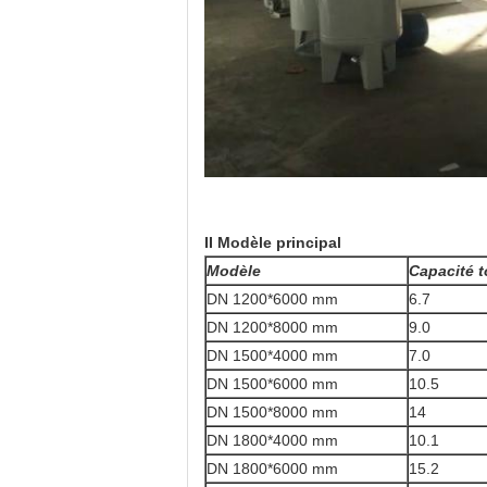
II Modèle principal
Modèle
Capacité t
DN 1200*6000 mm
6.7
DN 1200*8000 mm
9.0
DN 1500*4000 mm
7.0
DN 1500*6000 mm
10.5
DN 1500*8000 mm
14
DN 1800*4000 mm
10.1
DN 1800*6000 mm
15.2