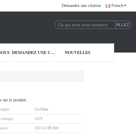
Demandez une citation
French
NOUS
DEMANDEZ UNE CITATION
NOUVELLES
s sur le produit:
origine:
La Chine
 marque:
LUY
cation:
CE CU-TR ISO