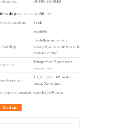
 de modèle:
DN1800 14000MM
tions de paiement et expédition:
té de commande min:
1 série
negotiable
L'emballage nu, peut être
 d'emballage:
embarqué par les conteneurs ou la
cargaison en vrac
Transporté en 35 jours après
e livraison:
paiement reçu
T/T, L/C, D/A, D/P, Western
ions de paiement:
Union, MoneyGram
té d'approvisionnement:
ensemble 5000 par an
Contact