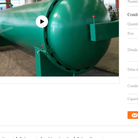
Numéro
Condi
Quanti
Prix:
Détails
Délai d
Condit
Capaci