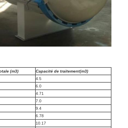
otale (m3)
Capacité de traitement
(m3)
4.5
6.0
4.71
7.0
9.4
6.78
10.17