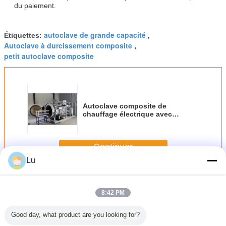
du paiement.
autoclave de grande capacité
Étiquettes:
,
Autoclave à durcissement composite
,
petit autoclave composite
Autoclave composite de
chauffage électrique avec
commande PLC de 600 à 5000
mm de diamètre
Continuer
Lu
Autoclave composite
Plus
8:42 PM
Good day, what product are you looking for?