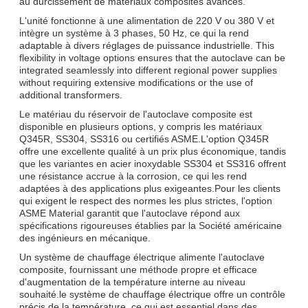
au durcissement de matériaux composites avancés.
L'unité fonctionne à une alimentation de 220 V ou 380 V et
intègre un système à 3 phases, 50 Hz, ce qui la rend
adaptable à divers réglages de puissance industrielle. This
flexibility in voltage options ensures that the autoclave can be
integrated seamlessly into different regional power supplies
without requiring extensive modifications or the use of
additional transformers.
Le matériau du réservoir de l'autoclave composite est
disponible en plusieurs options, y compris les matériaux
Q345R, SS304, SS316 ou certifiés ASME.L'option Q345R
offre une excellente qualité à un prix plus économique, tandis
que les variantes en acier inoxydable SS304 et SS316 offrent
une résistance accrue à la corrosion, ce qui les rend
adaptées à des applications plus exigeantes.Pour les clients
qui exigent le respect des normes les plus strictes, l'option
ASME Material garantit que l'autoclave répond aux
spécifications rigoureuses établies par la Société américaine
des ingénieurs en mécanique.
Un système de chauffage électrique alimente l'autoclave
composite, fournissant une méthode propre et efficace
d'augmentation de la température interne au niveau
souhaité.le système de chauffage électrique offre un contrôle
précis de la température, ce qui est essentiel dans des