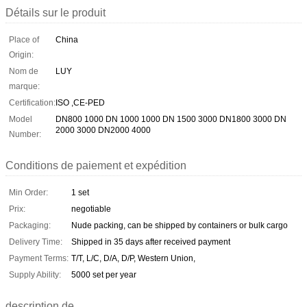
Détails sur le produit
Place of
China
Origin:
Nom de
LUY
marque:
Certification:
ISO ,CE-PED
Model
DN800 1000 DN 1000 1000 DN 1500 3000 DN1800 3000 DN
2000 3000 DN2000 4000
Number:
Conditions de paiement et expédition
Min Order:
1 set
Prix:
negotiable
Packaging:
Nude packing, can be shipped by containers or bulk cargo
Delivery Time:
Shipped in 35 days after received payment
Payment Terms:
T/T, L/C, D/A, D/P, Western Union,
Supply Ability:
5000 set per year
description de