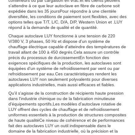
conteneurs ou par cargaison en vrac.et les clients peuvent
s'attendre à ce que leur autoclave en fibre de carbone soit
expédiée dans les 35 joursPour répondre à une clientèle
diversifiée, les conditions de paiement sont flexibles, avec des
options telles que T/T, L/C, D/A, D/P, Western Union et .LUY
répond à la demande de qualité et de quantité.
Chaque autoclave LUY fonctionne à une tension de 220
V/380 V, 3 phases, 50 Hz et dispose d'un système de
chauffage électrique capable d'atteindre des températures de
travail allant de 100 à 450 degrés.Cela assure un contrôle
précis du processus de durcissementEn fonction des
exigences spécifiques de la production, les autoclaves sont
équipées d'un système de refroidissement par vent ou par
refroidissement par eau.Ces caractéristiques rendent les
autoclaves LUY non seulement polyvalents pour diverses
applications industrielles, mais aussi efficaces et fiables.
Qu'il s'agisse de la construction de récipients haute pression
dans l'industrie chimique ou de la fabrication minutieuse
d'équipements sportifs,Les modèles d'autoclave rotative de
LUY offrent des cycles de chauffage et de refroidissement
uniformes essentiels à la production de structures composites
de haute qualitéCe niveau de cohérence et de performances
fait des autoclaves LUY un outil indispensable dans le
domaine de la fabrication industrielle, où la précision et la