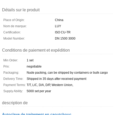
Détails sur le produit
Place of Origin:
China
Nom de marque:
LUY
Certification:
ISO CU-TR
Model Number:
DN 1500 3000
Conditions de paiement et expédition
Min Order:
1 set
Prix:
negotiable
Packaging:
Nude packing, can be shipped by containers or bulk cargo
Delivery Time:
Shipped in 35 days after received payment
Payment Terms:
T/T, L/C, D/A, D/P, Western Union,
Supply Ability:
5000 set per year
description de
Autoclave de traitement en caoutchouc