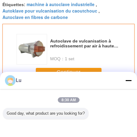
machine à autoclave industrielle
Étiquettes:
,
Autoklave pour vulcanisation du caoutchouc
,
Autoclave en fibres de carbone
Autoclave de vulcanisation à
refroidissement par air à haute
pression en acier inoxydable
380V Autoclave à pression
MOQ：
1 set
Continuer
Lu
Autoclave de traitement en caoutchouc
Plus
8:30 AM
Good day, what product are you looking for?
ave de
Autoclave de
Roulement de
Machine de
Autoclav
ation au
vulcanisation du
machine de
recyclage de
pneus
chouc
caoutchouc 150-
recyclage de
pneus du Henan
recycl
220C Contrôle de
pneus Économie
chauffage