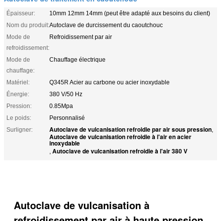
Épaisseur:
10mm 12mm 14mm (peut être adapté aux besoins du client)
Nom du produit:
Autoclave de durcissement du caoutchouc
Mode de
Refroidissement par air
refroidissement:
Mode de
Chauffage électrique
chauffage:
Matériel:
Q345R Acier au carbone ou acier inoxydable
Énergie:
380 V/50 Hz
Pression:
0.85Mpa
Le poids:
Personnalisé
Autoclave de vulcanisation refroidie par air sous pression
Surligner:
,
Autoclave de vulcanisation refroidie à l'air en acier
inoxydable
Autoclave de vulcanisation refroidie à l'air 380 V
,
Autoclave de vulcanisation à
refroidissement par air à haute pression